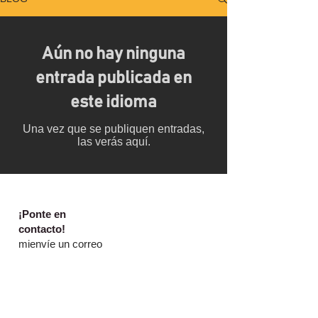
Aún no hay ninguna
entrada publicada en
este idioma
Una vez que se publiquen entradas,
las verás aquí.
​​¡Ponte en
contacto!
mi
envíe un correo
electrónico a
helen@lewishamlo
cal.com
o llame al
07726425577